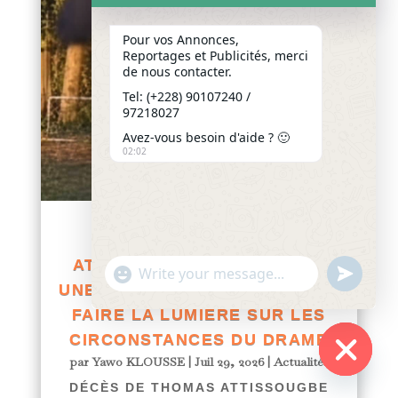
Pour vos Annonces,
Reportages et Publicités, merci
de nous contacter.
Tel: (+228) 90107240 /
97218027
Avez-vous besoin d'aide ? 🙂
02:02
DÉCÈS DE THOMAS
ATTISSOUGBE EN FRANCE :
"+chaty_settings.lang.emoji_picker+"
undefined
WhatsApp
UNE ENQUÊTE OUVERTE POUR
Message
FAIRE LA LUMIÈRE SUR LES
CIRCONSTANCES DU DRAME
par
Yawo KLOUSSE
|
Juil 29, 2026
|
Actualités
Hide
DÉCÈS DE THOMAS ATTISSOUGBE