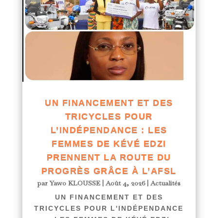
UN FINANCEMENT ET DES
TRICYCLES POUR
L’INDÉPENDANCE : LES
FEMMES DE KÉVÉ EDZI
PRENNENT LA ROUTE DU
PROGRÈS GRÂCE À L’AFSL
par
Yawo KLOUSSE
|
Août 4, 2026
|
Actualités
UN FINANCEMENT ET DES
TRICYCLES POUR L'INDÉPENDANCE