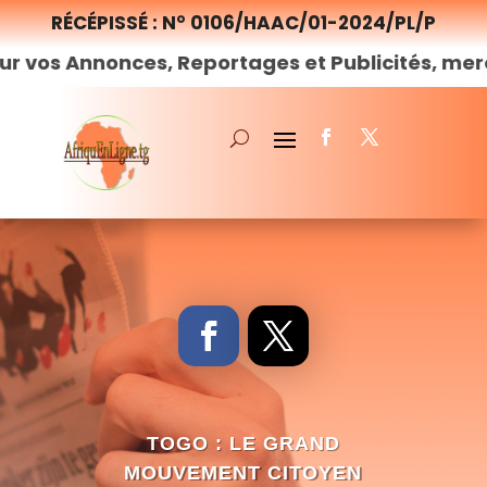
RÉCÉPISSÉ : N° 0106/HAAC/01-2024/PL/P
nces, Reportages et Publicités, merci de
nous
c
TOGO : LE GRAND
MOUVEMENT CITOYEN