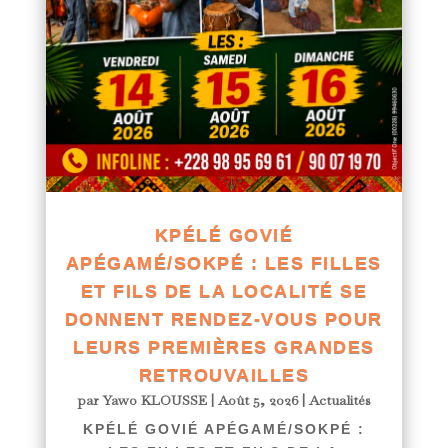
KPÉLÉ GOVIÉ
APÉGAMÉ/SOKPÉ : LES FILLES
ET FILS DE LA LOCALITÉ SE
DONNENT RENDEZ-VOUS POUR
LEURS PREMIÈRES GRANDES
RETROUVAILLES
par
Yawo KLOUSSE
|
Août 5, 2026
|
Actualités
KPÉLÉ GOVIÉ APÉGAMÉ/SOKPÉ :