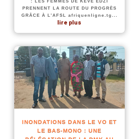
: LES FEMMES DE KÉVÉ EDZI
PRENNENT LA ROUTE DU PROGRÈS
GRÂCE À L’AFSL afriquenligne.tg...
lire plus
INONDATIONS DANS LE VO ET
LE BAS-MONO : UNE