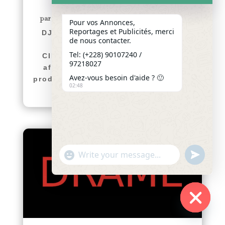
TROUBLANTES
par
Yawo KLOUSSE
|
Juil 27, 2026
|
Actualités
Pour vos Annonces,
Reportages et Publicités, merci
DJAGBLE : UN JEUNE DE 29 ANS
de nous contacter.
RETROUVÉ MORT DANS DES
Tel: (+228) 90107240 /
CIRCONSTANCES TROUBLANTES
97218027
afriquenligne.tg Un drame s'est
Avez-vous besoin d'aide ? 🙂
produit dans la nuit du samedi au...
02:48
lire plus
"+chaty_settings.lang.emoji_picker+"
undefined
WhatsApp
Message
Hide