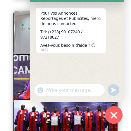
Pour vos Annonces,
Reportages et Publicités, merci
de nous contacter.
Tel: (+228) 90107240 /
97218027
Avez-vous besoin d'aide ? 🙂
10:29
"+chaty_settings.lang.emoji_picker+"
undefined
WhatsApp
Message
Hide