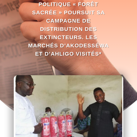
POLITIQUE « FORÊT
SACRÉE » POURSUIT SA
CAMPAGNE DE
DISTRIBUTION DES
EXTINCTEURS. LES
MARCHÉS D’AKODESSÉWA
ET D’AHLIGO VISITÉS*