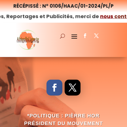
RÉCÉPISSÉ : N° 0106/HAAC/01-2024/PL/P
es et Publicités, merci de
nous
contacter
–
Afr
*POLITIQUE : PIÈRRE HOR
PRÉSIDENT DU MOUVEMENT