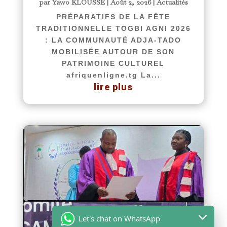
par
Yawo KLOUSSE
|
Août 2, 2026
|
Actualités
PRÉPARATIFS DE LA FÊTE
TRADITIONNELLE TOGBI AGNI 2026
: LA COMMUNAUTÉ ADJA-TADO
MOBILISÉE AUTOUR DE SON
PATRIMOINE CULTUREL
afriquenligne.tg La...
lire plus
Let's chat on WhatsApp