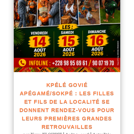
KPÉLÉ GOVIÉ
APÉGAMÉ/SOKPÉ : LES FILLES
ET FILS DE LA LOCALITÉ SE
DONNENT RENDEZ-VOUS POUR
LEURS PREMIÈRES GRANDES
RETROUVAILLES