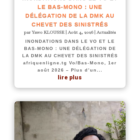
LE BAS-MONO : UNE
DÉLÉGATION DE LA DMK AU
CHEVET DES SINISTRÉS
par
Yawo KLOUSSE
|
Août 4, 2026
|
Actualités
INONDATIONS DANS LE VO ET LE
BAS-MONO : UNE DÉLÉGATION DE
LA DMK AU CHEVET DES SINISTRÉS
afriquenligne.tg Vo/Bas-Mono, 1er
août 2026 – Plus d’un...
lire plus