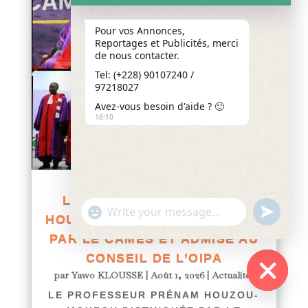
Pour vos Annonces,
Reportages et Publicités, merci
de nous contacter.
Tel: (+228) 90107240 /
97218027
Avez-vous besoin d'aide ? 🙂
16:10
LE PROFESSEUR PRÉNAM
"+chaty_settings.lang.emoji_picker+"
undefined
WhatsApp
HOUZOU-MOUZOU DISTINGUÉE
Message
PAR LE CAMES ET ADMISE AU
CONSEIL DE L’OIPA
par
Yawo KLOUSSE
|
Août 1, 2026
|
Actualités
LE PROFESSEUR PRÉNAM HOUZOU-
Hide