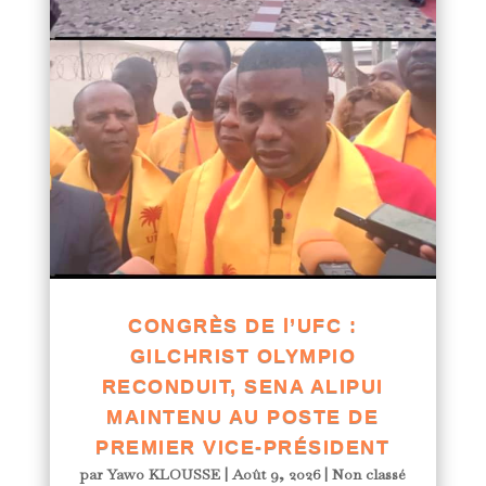
CONGRÈS DE l’UFC :
GILCHRIST OLYMPIO
RECONDUIT, SENA ALIPUI
MAINTENU AU POSTE DE
PREMIER VICE-PRÉSIDENT
par
Yawo KLOUSSE
|
Août 9, 2026
|
Non classé