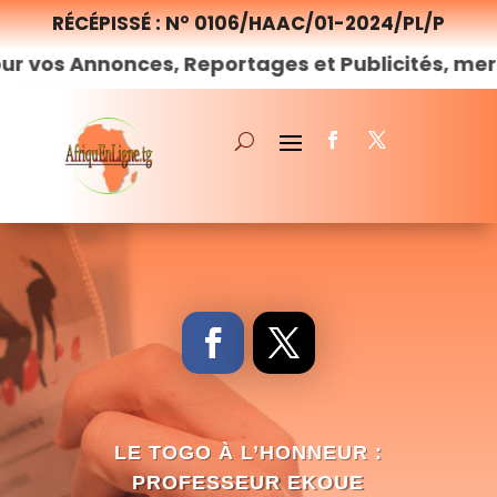
RÉCÉPISSÉ : N° 0106/HAAC/01-2024/PL/P
nnonces, Reportages et Publicités, merci de
no
LE TOGO À L’HONNEUR :
PROFESSEUR EKOUE