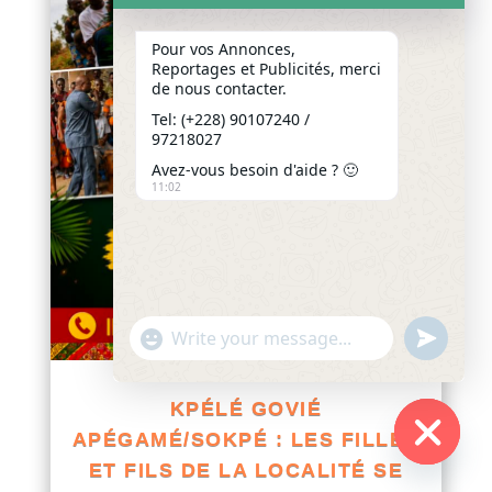
Pour vos Annonces,
Reportages et Publicités, merci
de nous contacter.
Tel: (+228) 90107240 /
97218027
Avez-vous besoin d'aide ? 🙂
11:02
"+chaty_settings.lang.emoji_picker+"
undefined
WhatsApp
Message
KPÉLÉ GOVIÉ
APÉGAMÉ/SOKPÉ : LES FILLES
ET FILS DE LA LOCALITÉ SE
Hide