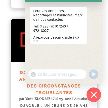
lire plus
Pour vos Annonces,
Reportages et Publicités, merci
de nous contacter.
Tel: (+228) 90107240 /
97218027
Avez-vous besoin d'aide ? 🙂
23:41
DJAGBLE : UN JEUNE DE 29
"+chaty_settings.lang.emoji_picker+"
undefined
WhatsApp
ANS RETROUVÉ MORT DANS
Message
DES CIRCONSTANCES
TROUBLANTES
par
Yawo KLOUSSE
|
Juil 27, 2026
|
Actualités
Hide
DJAGBLE : UN JEUNE DE 29 ANS