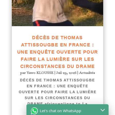
DÉCÈS DE THOMAS
ATTISSOUGBE EN FRANCE :
UNE ENQUÊTE OUVERTE POUR
FAIRE LA LUMIÈRE SUR LES
CIRCONSTANCES DU DRAME
par
Yawo KLOUSSE
|
Juil 29, 2026
|
Actualités
DÉCÈS DE THOMAS ATTISSOUGBE
EN FRANCE : UNE ENQUÊTE
OUVERTE POUR FAIRE LA LUMIÈRE
SUR LES CIRCONSTANCES DU
DRAME afriquenligne.tg La
communauté...
Let's chat on WhatsApp