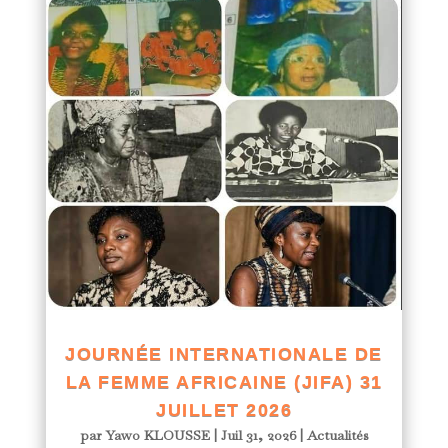
JOURNÉE INTERNATIONALE DE
LA FEMME AFRICAINE (JIFA) 31
JUILLET 2026
par
Yawo KLOUSSE
|
Juil 31, 2026
|
Actualités