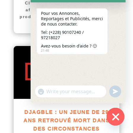
CIRCONSTANCES TROUBLANTES
afriquenligne.tg Un drame s'est
Pour vos Annonces,
produit dans la nuit du samedi au...
Reportages et Publicités, merci
lire plus
de nous contacter.
Tel: (+228) 90107240 /
97218027
Avez-vous besoin d'aide ? 🙂
21:48
"+chaty_settings.lang.emoji_picker+"
undefined
WhatsApp
Message
DJAGBLE : UN JEUNE DE 29
ANS RETROUVÉ MORT DANS
Hide
DES CIRCONSTANCES