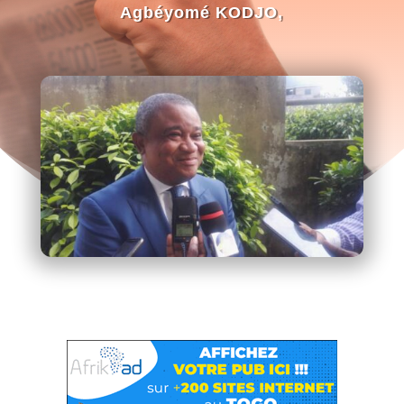
Agbéyomé KODJO,