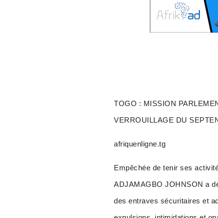
TOGO : MISSION PARLEME
VERROUILLAGE DU SEPTE
afriquenligne.tg
Empêchée de tenir ses activit
ADJAMAGBO JOHNSON a dénoncé
des entraves sécuritaires et ad
expulsions, intimidations et o