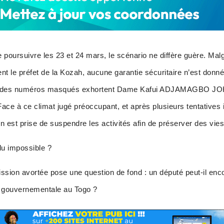
e poursuivre les 23 et 24 mars, le scénario ne diffère guère. Ma
t le préfet de la Kozah, aucune garantie sécuritaire n’est donné
et des numéros masqués exhortent Dame Kafui ADJAMAGBO JO
Face à ce climat jugé préoccupant, et après plusieurs tentatives
ion est prise de suspendre les activités afin de préserver des vi
du impossible ?
ission avortée pose une question de fond : un député peut-il enc
on gouvernementale au Togo ?