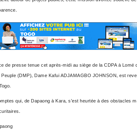
parence.
ce de presse tenue cet après-midi au siège de la CDPA à Lomé q
du Peuple (DMP), Dame Kafui ADJAMAGBO JOHNSON, est revenu
 Togo.
omptes qui, de Dapaong à Kara, s’est heurtée à des obstacles m
uritaires.
apaong