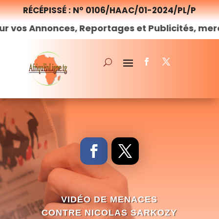
RÉCÉPISSÉ : N° 0106/HAAC/01-2024/PL/P
nces, Reportages et Publicités, merci de
nous
c
VIDÉO DE MENACES
CONTRE NICOLAS SARKOZY