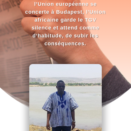
l’Union européenne se
concerte à Budapest, l’Union
africaine garde le TGV
silence et attend comme
d’habitude, de subir les
conséquences.