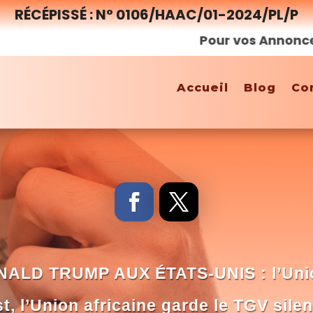
RÉCÉPISSÉ : N° 0106/HAAC/01-2024/PL/P
Pour vos Annonces, Rep
Accueil
Blog
Co
ALD TRUMP AUX ÉTATS-UNIS : l’Uni
, l’Union africaine garde le TGV sil