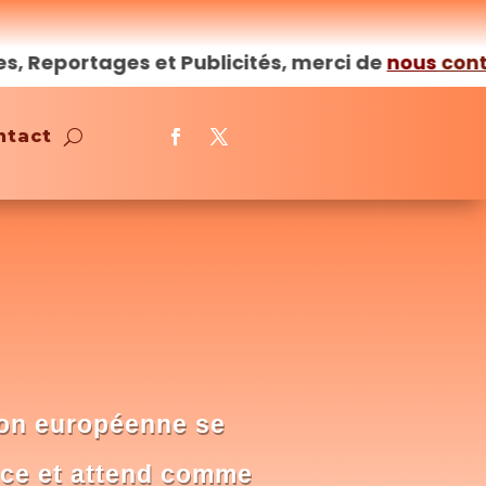
ortages et Publicités, merci de
nous
contacter
ntact
on européenne se
ence et attend comme