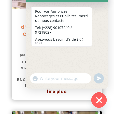
Pour vos Annonces,
Reportages et Publicités, merci
JIFA 2026 : L’ARTICLE
de nous contacter.
d’AGUIAR Victorine Ayodélé
Tel: (+228) 90107240 /
97218027
CONTINUE DE* *SUSCITER
Avez-vous besoin d'aide ? 🙂
ADMIRATION ET
03:43
ENCOURAGEMENTS
par
Yawo KLOUSSE
|
Août 3, 2026
|
Actualités
JIFA 2026 : L'ARTICLE d’AGUIAR
Victorine Ayodélé CONTINUE DE*
*SUSCITER ADMIRATION ET
"+chaty_settings.lang.emoji_picker+"
undefined
ENCOURAGEMENTS afriquenligne.tg
WhatsApp
L’article intitulé « Journée...
Message
lire plus
Hide