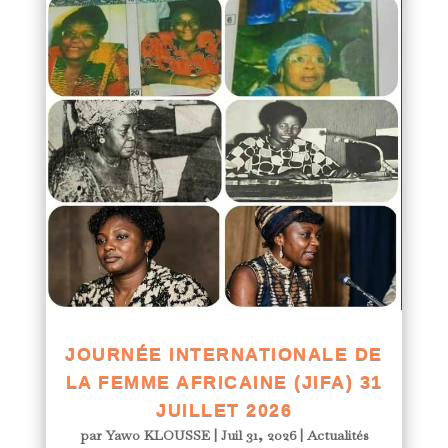
JOURNÉE INTERNATIONALE DE
LA FEMME AFRICAINE (JIFA) 31
JUILLET 2026
par
Yawo KLOUSSE
|
Juil 31, 2026
|
Actualités