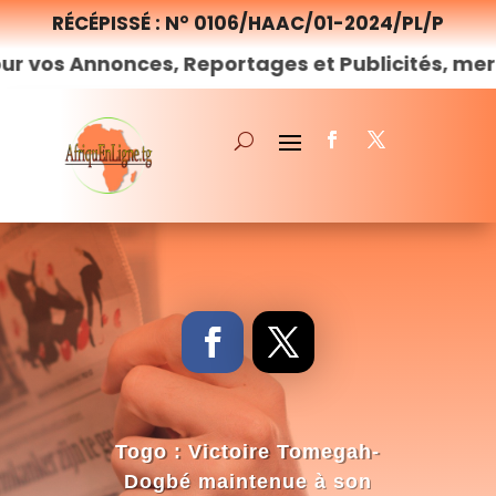
RÉCÉPISSÉ : N° 0106/HAAC/01-2024/PL/P
nnonces, Reportages et Publicités, merci de
no
Togo : Victoire Tomegah-
Dogbé maintenue à son