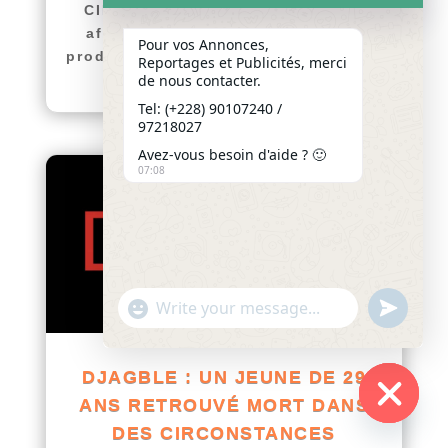
CIRCONSTANCES TROUBLANTES
afriquenligne.tg Un drame s'est
Pour vos Annonces,
produit dans la nuit du samedi au...
Reportages et Publicités, merci
lire plus
de nous contacter.
Tel: (+228) 90107240 /
97218027
Avez-vous besoin d'aide ? 🙂
07:08
"+chaty_settings.lang.emoji_picker+"
undefined
WhatsApp
Message
DJAGBLE : UN JEUNE DE 29
ANS RETROUVÉ MORT DANS
Hide
DES CIRCONSTANCES