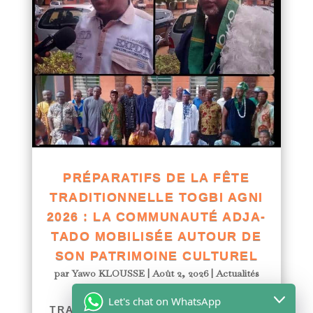
PRÉPARATIFS DE LA FÊTE
TRADITIONNELLE TOGBI AGNI
2026 : LA COMMUNAUTÉ ADJA-
TADO MOBILISÉE AUTOUR DE
SON PATRIMOINE CULTUREL
par
Yawo KLOUSSE
|
Août 2, 2026
|
Actualités
PRÉPARATIFS DE LA FÊTE
Let's chat on WhatsApp
TRADITIONNELLE TOGBI AGNI 2026