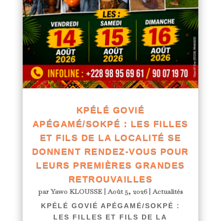
KPÉLÉ GOVIÉ
APÉGAMÉ/SOKPÉ : LES FILLES
ET FILS DE LA LOCALITÉ SE
DONNENT RENDEZ-VOUS POUR
LEURS PREMIÈRES GRANDES
RETROUVAILLES
par
Yawo KLOUSSE
|
Août 5, 2026
|
Actualités
KPÉLÉ GOVIÉ APÉGAMÉ/SOKPÉ :
LES FILLES ET FILS DE LA