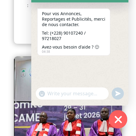
: LA COMMUNAUTÉ ADJA-TADO
MOBILISÉE AUTOUR DE SON
Pour vos Annonces,
Reportages et Publicités, merci
PATRIMOINE CULTUREL
de nous contacter.
afriquenligne.tg La...
Tel: (+228) 90107240 /
lire plus
97218027
Avez-vous besoin d'aide ? 🙂
04:38
"+chaty_settings.lang.emoji_picker+"
undefined
WhatsApp
Message
Hide