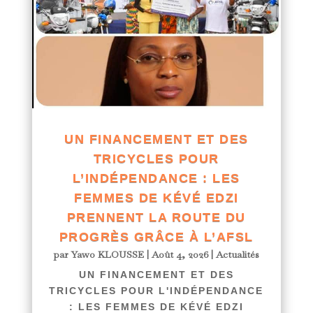
UN FINANCEMENT ET DES
TRICYCLES POUR
L’INDÉPENDANCE : LES
FEMMES DE KÉVÉ EDZI
PRENNENT LA ROUTE DU
PROGRÈS GRÂCE À L’AFSL
par
Yawo KLOUSSE
|
Août 4, 2026
|
Actualités
UN FINANCEMENT ET DES
TRICYCLES POUR L'INDÉPENDANCE
: LES FEMMES DE KÉVÉ EDZI