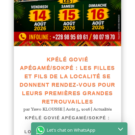
KPÉLÉ GOVIÉ
APÉGAMÉ/SOKPÉ : LES FILLES
ET FILS DE LA LOCALITÉ SE
DONNENT RENDEZ-VOUS POUR
LEURS PREMIÈRES GRANDES
RETROUVAILLES
par
Yawo KLOUSSE
|
Août 5, 2026
|
Actualités
KPÉLÉ GOVIÉ APÉGAMÉ/SOKPÉ :
LES FILLES ET FILS DE LA
Let's chat on WhatsApp
LOCALITÉ SE DONNENT RENDEZ-