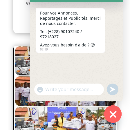
VOUS POUR LEURS PREMIÈRES
GRANDES RETROUVAILLES
Pour vos Annonces,
afriquenligne.tg Du...
Reportages et Publicités, merci
de nous contacter.
lire plus
Tel: (+228) 90107240 /
97218027
Avez-vous besoin d'aide ? 🙂
07:19
"+chaty_settings.lang.emoji_picker+"
undefined
WhatsApp
Message
Hide