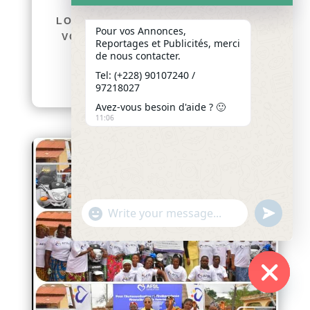
LES FILLES ET FILS DE LA
LOCALITÉ SE DONNENT RENDEZ-
Pour vos Annonces,
VOUS POUR LEURS PREMIÈRES
Reportages et Publicités, merci
GRANDES RETROUVAILLES
de nous contacter.
afriquenligne.tg Du...
Tel: (+228) 90107240 /
lire plus
97218027
Avez-vous besoin d'aide ? 🙂
11:06
"+chaty_settings.lang.emoji_picker+"
undefined
WhatsApp
Message
Hide