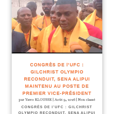
CONGRÈS DE l’UFC :
GILCHRIST OLYMPIO
RECONDUIT, SENA ALIPUI
MAINTENU AU POSTE DE
PREMIER VICE-PRÉSIDENT
par
Yawo KLOUSSE
|
Août 9, 2026
|
Non classé
CONGRÈS DE l’UFC : GILCHRIST
OLYMPIO RECONDUIT, SENA ALIPUI