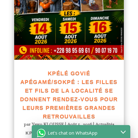
KPÉLÉ GOVIÉ
APÉGAMÉ/SOKPÉ : LES FILLES
ET FILS DE LA LOCALITÉ SE
DONNENT RENDEZ-VOUS POUR
LEURS PREMIÈRES GRANDES
RETROUVAILLES
par
Yawo KLOUSSE
|
Août 5, 2026
|
Actualités
Let's chat on WhatsApp
KPÉLÉ GOVIÉ APÉGAMÉ/SOKPÉ :