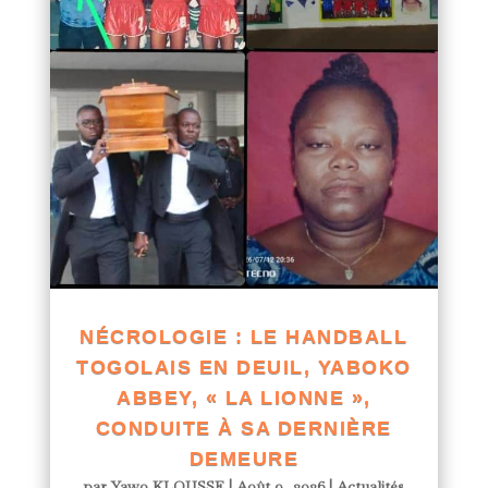
NÉCROLOGIE : LE HANDBALL
TOGOLAIS EN DEUIL, YABOKO
ABBEY, « LA LIONNE »,
CONDUITE À SA DERNIÈRE
DEMEURE
par
Yawo KLOUSSE
|
Août 9, 2026
|
Actualités