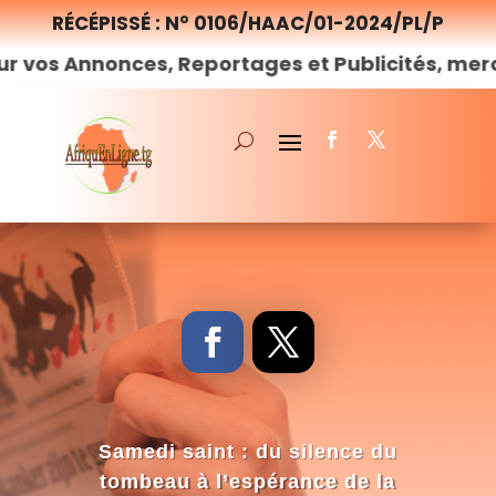
RÉCÉPISSÉ : N° 0106/HAAC/01-2024/PL/P
nnonces, Reportages et Publicités, merci de
no
Samedi saint : du silence du
tombeau à l’espérance de la