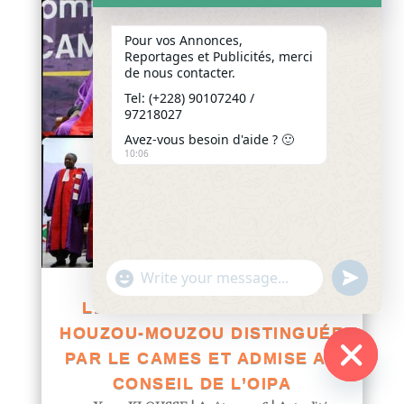
Pour vos Annonces,
Reportages et Publicités, merci
de nous contacter.
Tel: (+228) 90107240 /
97218027
Avez-vous besoin d'aide ? 🙂
10:06
"+chaty_settings.lang.emoji_picker+"
undefined
WhatsApp
LE PROFESSEUR PRÉNAM
Message
HOUZOU-MOUZOU DISTINGUÉE
PAR LE CAMES ET ADMISE AU
CONSEIL DE L’OIPA
Hide