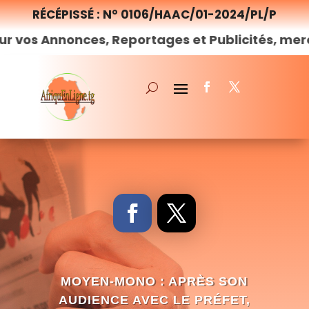
RÉCÉPISSÉ : N° 0106/HAAC/01-2024/PL/P
onces, Reportages et Publicités, merci de
nous
MOYEN-MONO : APRÈS SON
AUDIENCE AVEC LE PRÉFET,