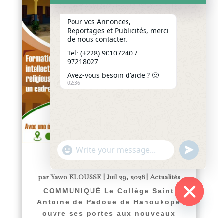
Pour vos Annonces,
Reportages et Publicités, merci
de nous contacter.
Tel: (+228) 90107240 /
97218027
Avez-vous besoin d'aide ? 🙂
02:36
"+chaty_settings.lang.emoji_picker+"
undefined
WhatsApp
COMMUNIQUÉ
Message
par
Yawo KLOUSSE
|
Juil 29, 2026
|
Actualités
COMMUNIQUÉ Le Collège Saint
Antoine de Padoue de Hanoukopé
Hide
ouvre ses portes aux nouveaux