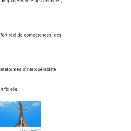
A, la gouvernance des données,
nsfert réel de compétences, des
teformes d’interopérabilité
ificielle.