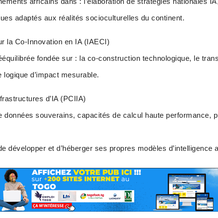
nts africains dans : l’élaboration de stratégies nationales I
ques adaptés aux réalités socioculturelles du continent.
ur la Co-Innovation en IA (IAECI)
équilibrée fondée sur : la co-construction technologique, le tra
e logique d’impact mesurable.
rastructures d’IA (PCIIA)
 données souverains, capacités de calcul haute performance, pla
 de développer et d’héberger ses propres modèles d’intelligence art