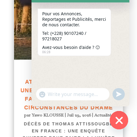
Pour vos Annonces,
Reportages et Publicités, merci
de nous contacter.
Tel: (+228) 90107240 /
97218027
Avez-vous besoin d'aide ? 🙂
06:28
DÉCÈS DE THOMAS
ATTISSOUGBE EN FRANCE :
UNE ENQUÊTE OUVERTE POUR
"+chaty_settings.lang.emoji_picker+"
undefined
WhatsApp
FAIRE LA LUMIÈRE SUR LES
Message
CIRCONSTANCES DU DRAME
par
Yawo KLOUSSE
|
Juil 29, 2026
|
Actualités
DÉCÈS DE THOMAS ATTISSOUGBE
EN FRANCE : UNE ENQUÊTE
Hide