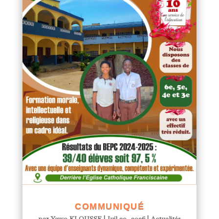
COMMUNIQUÉ
par
Yawo KLOUSSE
|
Juil 29, 2026
|
Actualités