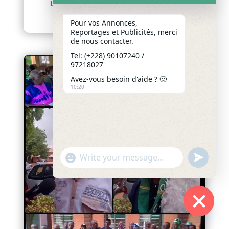
L’article intitulé « Journée...
lire plus
Pour vos Annonces,
Reportages et Publicités, merci
de nous contacter.
Tel: (+228) 90107240 /
97218027
Avez-vous besoin d'aide ? 🙂
10:20
"+chaty_settings.lang.emoji_picker+"
undefined
WhatsApp
Message
Hide