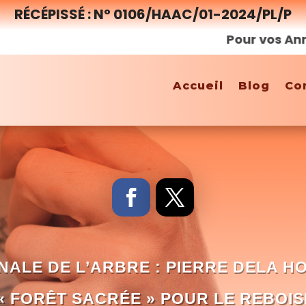
RÉCÉPISSÉ : N° 0106/HAAC/01-2024/PL/P
Pour vos Annonces,
Accueil
Blog
Co
ALE DE L’ARBRE : PIERRE DELA H
« FORÊT SACRÉE » POUR LE REBOI