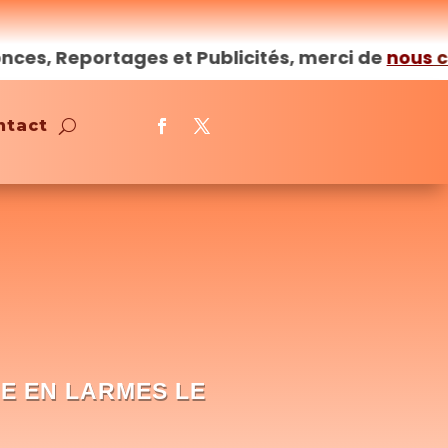
Reportages et Publicités, merci de
nous
contact
ntact
RE EN LARMES LE