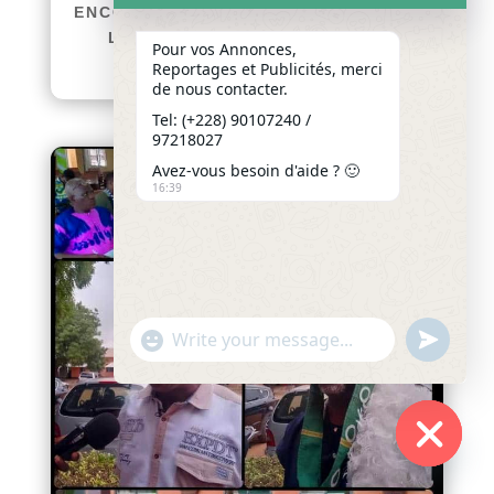
ENCOURAGEMENTS afriquenligne.tg
L’article intitulé « Journée...
Pour vos Annonces,
lire plus
Reportages et Publicités, merci
de nous contacter.
Tel: (+228) 90107240 /
97218027
Avez-vous besoin d'aide ? 🙂
16:39
"+chaty_settings.lang.emoji_picker+"
undefined
WhatsApp
Message
Hide