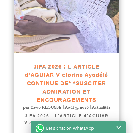
JIFA 2026 : L’ARTICLE
d’AGUIAR Victorine Ayodélé
CONTINUE DE* *SUSCITER
ADMIRATION ET
ENCOURAGEMENTS
par
Yawo KLOUSSE
|
Août 3, 2026
|
Actualités
JIFA 2026 : L'ARTICLE d’AGUIAR
Victorine Ayodélé CONTINUE DE*
Let's chat on WhatsApp
*SUSCITER ADMIRATION ET