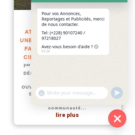
Pour vos Annonces,
Reportages et Publicités, merci
DÉCÈS DE THOMAS
de nous contacter.
ATTISSOUGBE EN FRANCE :
Tel: (+228) 90107240 /
97218027
UNE ENQUÊTE OUVERTE POUR
Avez-vous besoin d'aide ? 🙂
FAIRE LA LUMIÈRE SUR LES
01:29
CIRCONSTANCES DU DRAME
par
Yawo KLOUSSE
|
Juil 29, 2026
|
Actualités
DÉCÈS DE THOMAS ATTISSOUGBE
EN FRANCE : UNE ENQUÊTE
OUVERTE POUR FAIRE LA LUMIÈRE
"+chaty_settings.lang.emoji_picker+"
undefined
SUR LES CIRCONSTANCES DU
WhatsApp
DRAME afriquenligne.tg La
Message
communauté...
lire plus
Hide