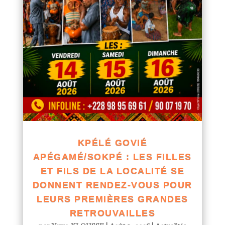
KPÉLÉ GOVIÉ
APÉGAMÉ/SOKPÉ : LES FILLES
ET FILS DE LA LOCALITÉ SE
DONNENT RENDEZ-VOUS POUR
LEURS PREMIÈRES GRANDES
RETROUVAILLES