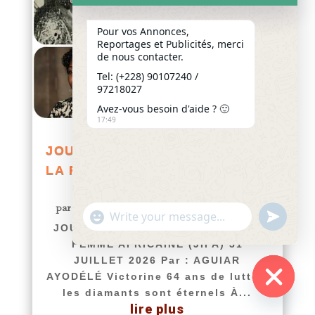
Pour vos Annonces,
Reportages et Publicités, merci
de nous contacter.
Tel: (+228) 90107240 /
97218027
Avez-vous besoin d'aide ? 🙂
17:49
JOURNÉE INTERNATIONALE DE
LA FEMME AFRICAINE (JIFA) 31
JUILLET 2026
par
Yawo KLOUSSE
|
Juil 31, 2026
|
Actualités
"+chaty_settings.lang.emoji_picker+"
undefined
WhatsApp
JOURNÉE INTERNATIONALE DE LA
Message
FEMME AFRICAINE (JIFA) 31
JUILLET 2026 Par : AGUIAR
AYODÉLÉ Victorine 64 ans de lutte :
les diamants sont éternels À...
Hide
lire plus