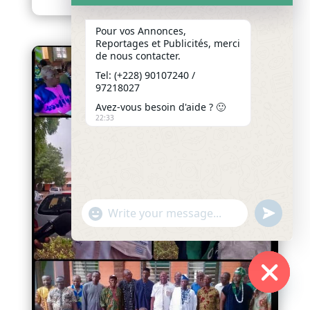
Pour vos Annonces,
Reportages et Publicités, merci
de nous contacter.
Tel: (+228) 90107240 /
97218027
Avez-vous besoin d'aide ? 🙂
22:33
"+chaty_settings.lang.emoji_picker+"
undefined
WhatsApp
Message
Hide