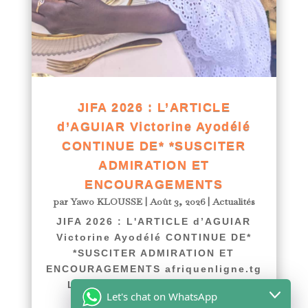
JIFA 2026 : L’ARTICLE
d’AGUIAR Victorine Ayodélé
CONTINUE DE* *SUSCITER
ADMIRATION ET
ENCOURAGEMENTS
par
Yawo KLOUSSE
|
Août 3, 2026
|
Actualités
JIFA 2026 : L'ARTICLE d’AGUIAR
Victorine Ayodélé CONTINUE DE*
*SUSCITER ADMIRATION ET
ENCOURAGEMENTS afriquenligne.tg
L’article intitulé « Journée...
Let's chat on WhatsApp
lire plus