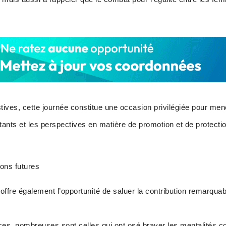
tives, cette journée constitue une occasion privilégiée pour men
istants et les perspectives en matière de promotion et de protect
ons futures
fre également l’opportunité de saluer la contribution remarqua
s, nombreuses sont celles qui ont osé braver les mentalités co