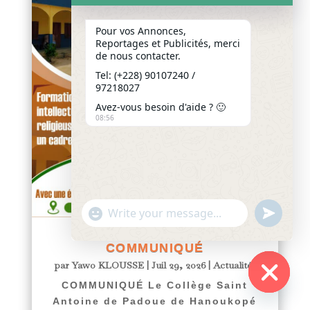
Pour vos Annonces,
Reportages et Publicités, merci
de nous contacter.
Tel: (+228) 90107240 /
97218027
Avez-vous besoin d'aide ? 🙂
08:56
"+chaty_settings.lang.emoji_picker+"
undefined
WhatsApp
Message
COMMUNIQUÉ
par
Yawo KLOUSSE
|
Juil 29, 2026
|
Actualités
COMMUNIQUÉ Le Collège Saint
Hide
Antoine de Padoue de Hanoukopé