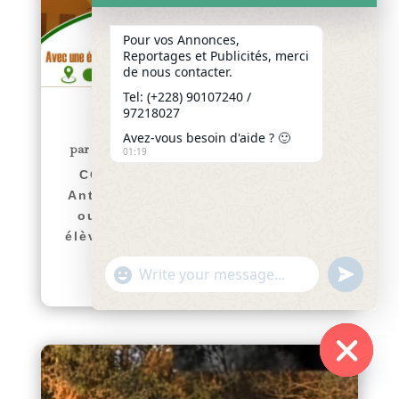
Pour vos Annonces,
Reportages et Publicités, merci
de nous contacter.
Tel: (+228) 90107240 /
97218027
COMMUNIQUÉ
Avez-vous besoin d'aide ? 🙂
par
Yawo KLOUSSE
|
Juil 29, 2026
|
Actualités
01:19
COMMUNIQUÉ Le Collège Saint
Antoine de Padoue de Hanoukopé
ouvre ses portes aux nouveaux
élèves pour l’année scolaire 2026-
2027. Afin d’accompagner...
"+chaty_settings.lang.emoji_picker+"
undefined
lire plus
WhatsApp
Message
Hide