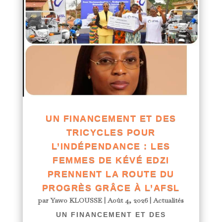
UN FINANCEMENT ET DES
TRICYCLES POUR
L’INDÉPENDANCE : LES
FEMMES DE KÉVÉ EDZI
PRENNENT LA ROUTE DU
PROGRÈS GRÂCE À L’AFSL
par
Yawo KLOUSSE
|
Août 4, 2026
|
Actualités
UN FINANCEMENT ET DES