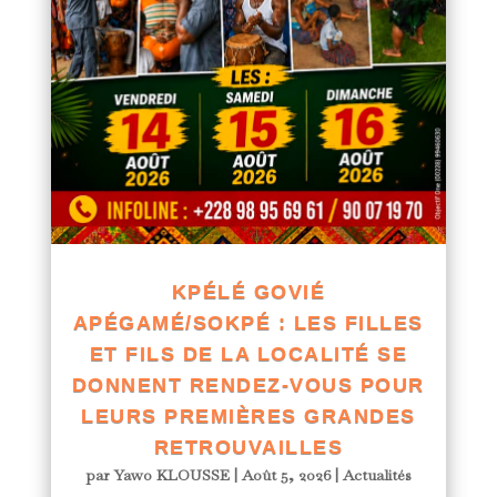
KPÉLÉ GOVIÉ
APÉGAMÉ/SOKPÉ : LES FILLES
ET FILS DE LA LOCALITÉ SE
DONNENT RENDEZ-VOUS POUR
LEURS PREMIÈRES GRANDES
RETROUVAILLES
par
Yawo KLOUSSE
|
Août 5, 2026
|
Actualités