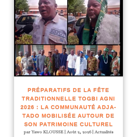
PRÉPARATIFS DE LA FÊTE
TRADITIONNELLE TOGBI AGNI
2026 : LA COMMUNAUTÉ ADJA-
TADO MOBILISÉE AUTOUR DE
SON PATRIMOINE CULTUREL
par
Yawo KLOUSSE
|
Août 2, 2026
|
Actualités