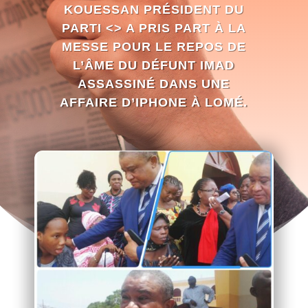
KOUESSAN PRÉSIDENT DU
PARTI <
> A PRIS PART À LA
MESSE POUR LE REPOS DE
L’ÂME DU DÉFUNT IMAD
ASSASSINÉ DANS UNE
AFFAIRE D’IPHONE À LOMÉ.