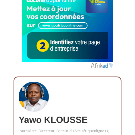
Yawo KLOUSSE
Journaliste, Directeur, Editeur du Site afriquenligne.tg