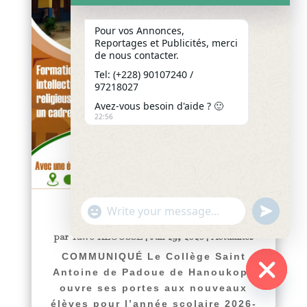
Pour vos Annonces,
Reportages et Publicités, merci
de nous contacter.
Tel: (+228) 90107240 /
97218027
Avez-vous besoin d'aide ? 🙂
22:56
"+chaty_settings.lang.emoji_picker+"
undefined
WhatsApp
COMMUNIQUÉ
Message
par
Yawo KLOUSSE
|
Juil 29, 2026
|
Actualités
COMMUNIQUÉ Le Collège Saint
Antoine de Padoue de Hanoukopé
ouvre ses portes aux nouveaux
Hide
élèves pour l’année scolaire 2026-