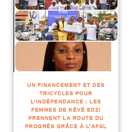
UN FINANCEMENT ET DES
TRICYCLES POUR
L’INDÉPENDANCE : LES
FEMMES DE KÉVÉ EDZI
PRENNENT LA ROUTE DU
PROGRÈS GRÂCE À L’AFSL