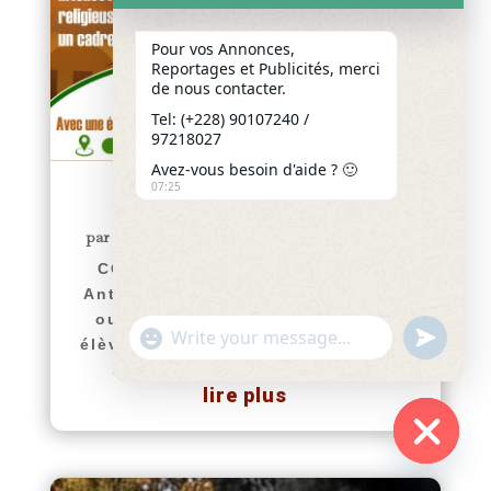
Pour vos Annonces,
Reportages et Publicités, merci
de nous contacter.
Tel: (+228) 90107240 /
97218027
Avez-vous besoin d'aide ? 🙂
07:25
COMMUNIQUÉ
par
Yawo KLOUSSE
|
Juil 29, 2026
|
Actualités
COMMUNIQUÉ Le Collège Saint
Antoine de Padoue de Hanoukopé
ouvre ses portes aux nouveaux
"+chaty_settings.lang.emoji_picker+"
undefined
élèves pour l’année scolaire 2026-
WhatsApp
2027. Afin d’accompagner...
Message
lire plus
Hide