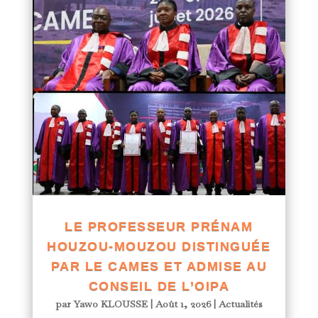
LE PROFESSEUR PRÉNAM
HOUZOU-MOUZOU DISTINGUÉE
PAR LE CAMES ET ADMISE AU
CONSEIL DE L’OIPA
par
Yawo KLOUSSE
|
Août 1, 2026
|
Actualités