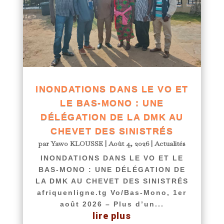
INONDATIONS DANS LE VO ET
LE BAS-MONO : UNE
DÉLÉGATION DE LA DMK AU
CHEVET DES SINISTRÉS
par
Yawo KLOUSSE
|
Août 4, 2026
|
Actualités
INONDATIONS DANS LE VO ET LE
BAS-MONO : UNE DÉLÉGATION DE
LA DMK AU CHEVET DES SINISTRÉS
afriquenligne.tg Vo/Bas-Mono, 1er
août 2026 – Plus d’un...
lire plus