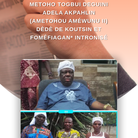
METOHO TOGBUI DEGUINI
ADELA AKPAHLIN
(AMETOHOU AMÉWUNU II)
DÈDÈ DE KOUTSIN ET
FOMÉFIAGAN* INTRONISÉ