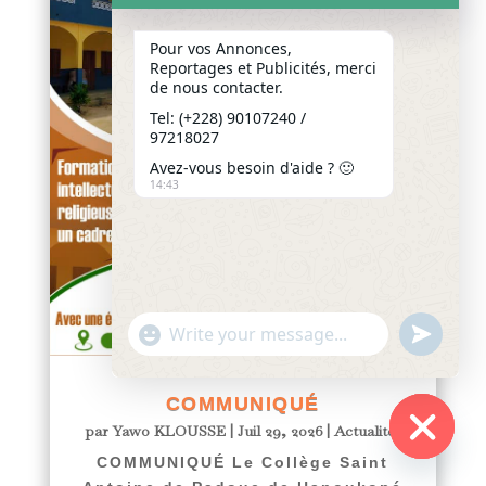
Pour vos Annonces,
Reportages et Publicités, merci
de nous contacter.
Tel: (+228) 90107240 /
97218027
Avez-vous besoin d'aide ? 🙂
14:43
"+chaty_settings.lang.emoji_picker+"
undefined
WhatsApp
Message
COMMUNIQUÉ
par
Yawo KLOUSSE
|
Juil 29, 2026
|
Actualités
COMMUNIQUÉ Le Collège Saint
Hide