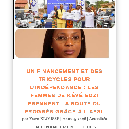
UN FINANCEMENT ET DES
TRICYCLES POUR
L’INDÉPENDANCE : LES
FEMMES DE KÉVÉ EDZI
PRENNENT LA ROUTE DU
PROGRÈS GRÂCE À L’AFSL
par
Yawo KLOUSSE
|
Août 4, 2026
|
Actualités
UN FINANCEMENT ET DES