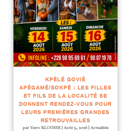
KPÉLÉ GOVIÉ
APÉGAMÉ/SOKPÉ : LES FILLES
ET FILS DE LA LOCALITÉ SE
DONNENT RENDEZ-VOUS POUR
LEURS PREMIÈRES GRANDES
RETROUVAILLES
par
Yawo KLOUSSE
|
Août 5, 2026
|
Actualités