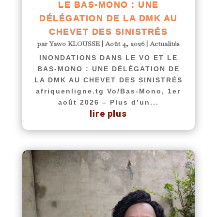
LE BAS-MONO : UNE
DÉLÉGATION DE LA DMK AU
CHEVET DES SINISTRÉS
par
Yawo KLOUSSE
|
Août 4, 2026
|
Actualités
INONDATIONS DANS LE VO ET LE
BAS-MONO : UNE DÉLÉGATION DE
LA DMK AU CHEVET DES SINISTRÉS
afriquenligne.tg Vo/Bas-Mono, 1er
août 2026 – Plus d’un...
lire plus