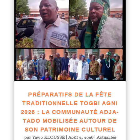
PRÉPARATIFS DE LA FÊTE
TRADITIONNELLE TOGBI AGNI
2026 : LA COMMUNAUTÉ ADJA-
TADO MOBILISÉE AUTOUR DE
SON PATRIMOINE CULTUREL
par
Yawo KLOUSSE
|
Août 2, 2026
|
Actualités