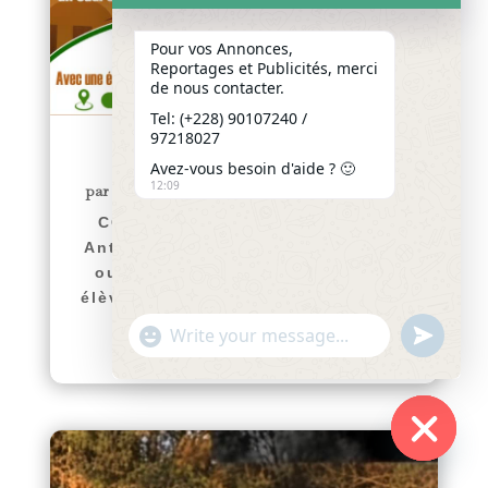
Pour vos Annonces,
Reportages et Publicités, merci
de nous contacter.
Tel: (+228) 90107240 /
97218027
COMMUNIQUÉ
Avez-vous besoin d'aide ? 🙂
12:09
par
Yawo KLOUSSE
|
Juil 29, 2026
|
Actualités
COMMUNIQUÉ Le Collège Saint
Antoine de Padoue de Hanoukopé
ouvre ses portes aux nouveaux
élèves pour l’année scolaire 2026-
2027. Afin d’accompagner...
"+chaty_settings.lang.emoji_picker+"
undefined
WhatsApp
lire plus
Message
Hide