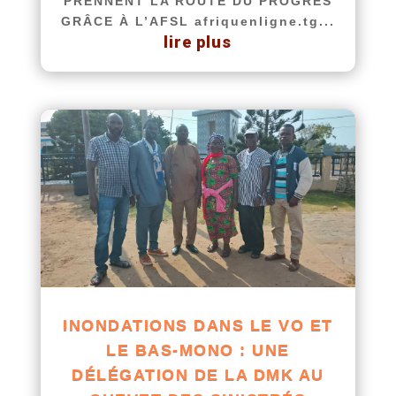
PRENNENT LA ROUTE DU PROGRÈS
GRÂCE À L’AFSL afriquenligne.tg...
lire plus
INONDATIONS DANS LE VO ET
LE BAS-MONO : UNE
DÉLÉGATION DE LA DMK AU