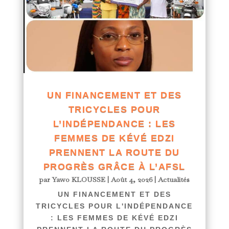
UN FINANCEMENT ET DES
TRICYCLES POUR
L’INDÉPENDANCE : LES
FEMMES DE KÉVÉ EDZI
PRENNENT LA ROUTE DU
PROGRÈS GRÂCE À L’AFSL
par
Yawo KLOUSSE
|
Août 4, 2026
|
Actualités
UN FINANCEMENT ET DES
TRICYCLES POUR L'INDÉPENDANCE
: LES FEMMES DE KÉVÉ EDZI