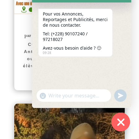
Pour vos Annonces,
Reportages et Publicités, merci
de nous contacter.
COMMUNIQUÉ
Tel: (+228) 90107240 /
par
Yawo KLOUSSE
|
Juil 29, 2026
|
Actualités
97218027
COMMUNIQUÉ Le Collège Saint
Avez-vous besoin d'aide ? 🙂
Antoine de Padoue de Hanoukopé
09:28
ouvre ses portes aux nouveaux
élèves pour l’année scolaire 2026-
2027. Afin d’accompagner...
lire plus
"+chaty_settings.lang.emoji_picker+"
undefined
WhatsApp
Message
Hide