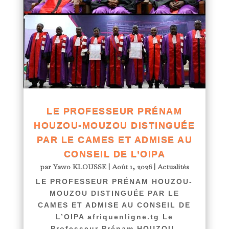
LE PROFESSEUR PRÉNAM
HOUZOU-MOUZOU DISTINGUÉE
PAR LE CAMES ET ADMISE AU
CONSEIL DE L’OIPA
par
Yawo KLOUSSE
|
Août 1, 2026
|
Actualités
LE PROFESSEUR PRÉNAM HOUZOU-
MOUZOU DISTINGUÉE PAR LE
CAMES ET ADMISE AU CONSEIL DE
L’OIPA afriquenligne.tg Le
Professeur Prénam HOUZOU-