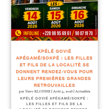
KPÉLÉ GOVIÉ
APÉGAMÉ/SOKPÉ : LES FILLES
ET FILS DE LA LOCALITÉ SE
DONNENT RENDEZ-VOUS POUR
LEURS PREMIÈRES GRANDES
RETROUVAILLES
par
Yawo KLOUSSE
|
Août 5, 2026
|
Actualités
KPÉLÉ GOVIÉ APÉGAMÉ/SOKPÉ :
LES FILLES ET FILS DE LA