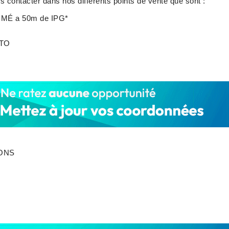
contacter dans nos différents points de vente que sont :
OMÉ a 50m de IPG*
ITO
ONS