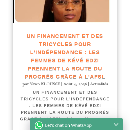
UN FINANCEMENT ET DES
TRICYCLES POUR
L’INDÉPENDANCE : LES
FEMMES DE KÉVÉ EDZI
PRENNENT LA ROUTE DU
PROGRÈS GRÂCE À L’AFSL
par
Yawo KLOUSSE
|
Août 4, 2026
|
Actualités
UN FINANCEMENT ET DES
TRICYCLES POUR L'INDÉPENDANCE
: LES FEMMES DE KÉVÉ EDZI
PRENNENT LA ROUTE DU PROGRÈS
GRÂCE À L’AFSL afriquenligne.tg...
Let's chat on WhatsApp
lire plus