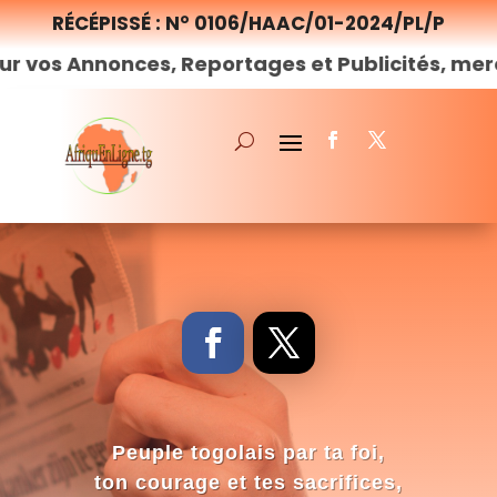
RÉCÉPISSÉ : N° 0106/HAAC/01-2024/PL/P
nonces, Reportages et Publicités, merci de
nou
Peuple togolais par ta foi,
ton courage et tes sacrifices,