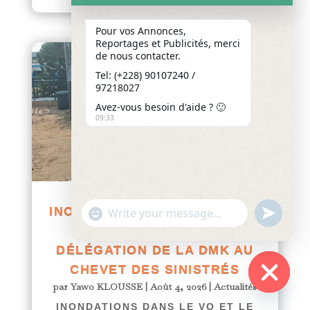
Pour vos Annonces,
Reportages et Publicités, merci
de nous contacter.
Tel: (+228) 90107240 /
97218027
Avez-vous besoin d'aide ? 🙂
09:33
INONDATIONS DANS LE VO ET
"+chaty_settings.lang.emoji_picker+"
undefined
WhatsApp
LE BAS-MONO : UNE
Message
DÉLÉGATION DE LA DMK AU
CHEVET DES SINISTRÉS
par
Yawo KLOUSSE
|
Août 4, 2026
|
Actualités
Hide
INONDATIONS DANS LE VO ET LE