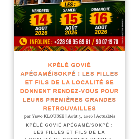
KPÉLÉ GOVIÉ
APÉGAMÉ/SOKPÉ : LES FILLES
ET FILS DE LA LOCALITÉ SE
DONNENT RENDEZ-VOUS POUR
LEURS PREMIÈRES GRANDES
RETROUVAILLES
par
Yawo KLOUSSE
|
Août 5, 2026
|
Actualités
KPÉLÉ GOVIÉ APÉGAMÉ/SOKPÉ :
LES FILLES ET FILS DE LA