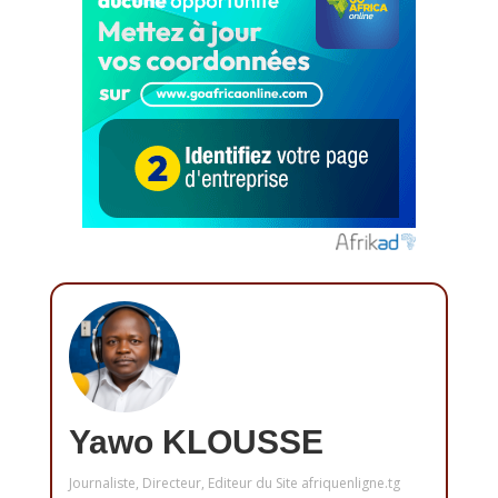
Yawo KLOUSSE
Journaliste, Directeur, Editeur du Site afriquenligne.tg