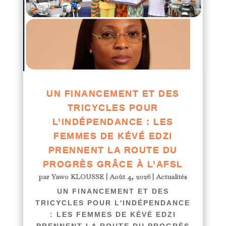
UN FINANCEMENT ET DES
TRICYCLES POUR
L’INDÉPENDANCE : LES
FEMMES DE KÉVÉ EDZI
PRENNENT LA ROUTE DU
PROGRÈS GRÂCE À L’AFSL
par
Yawo KLOUSSE
|
Août 4, 2026
|
Actualités
UN FINANCEMENT ET DES
TRICYCLES POUR L'INDÉPENDANCE
: LES FEMMES DE KÉVÉ EDZI
PRENNENT LA ROUTE DU PROGRÈS