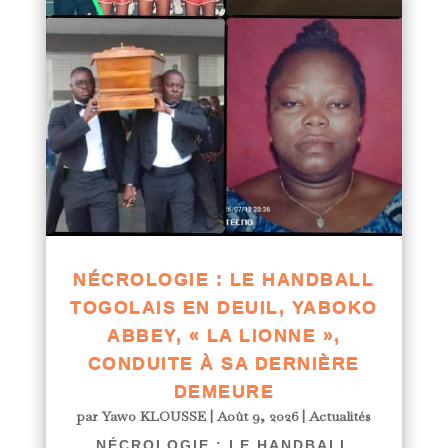
NÉCROLOGIE : LE HANDBALL
TOGOLAIS EN DEUIL, YABOKO
ABBEY, « LA LIONNE »,
CONDUITE À SA DERNIÈRE
DEMEURE
par
Yawo KLOUSSE
|
Août 9, 2026
|
Actualités
NÉCROLOGIE : LE HANDBALL