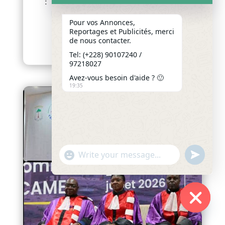
: LA COMMUNAUTÉ ADJA-TADO
MOBILISÉE AUTOUR DE SON
Pour vos Annonces,
PATRIMOINE CULTUREL
Reportages et Publicités, merci
afriquenligne.tg La...
de nous contacter.
lire plus
Tel: (+228) 90107240 /
97218027
Avez-vous besoin d'aide ? 🙂
19:35
"+chaty_settings.lang.emoji_picker+"
undefined
WhatsApp
Message
Hide