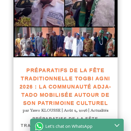
PRÉPARATIFS DE LA FÊTE
TRADITIONNELLE TOGBI AGNI
2026 : LA COMMUNAUTÉ ADJA-
TADO MOBILISÉE AUTOUR DE
SON PATRIMOINE CULTUREL
par
Yawo KLOUSSE
|
Août 2, 2026
|
Actualités
PRÉPARATIFS DE LA FÊTE
Let's chat on WhatsApp
TRADITIONNELLE TOGBI AGNI 2026