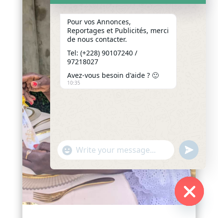
Pour vos Annonces,
Reportages et Publicités, merci
de nous contacter.
Tel: (+228) 90107240 /
97218027
Avez-vous besoin d'aide ? 🙂
10:35
"+chaty_settings.lang.emoji_picker+"
undefined
WhatsApp
Message
Hide