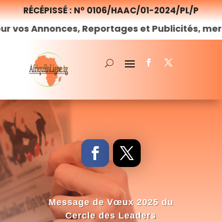
RÉCÉPISSÉ : N° 0106/HAAC/01-2024/PL/P
nnonces, Reportages et Publicités, merci de
no
Message de Vœux 2025 du
Cercle des Leaders