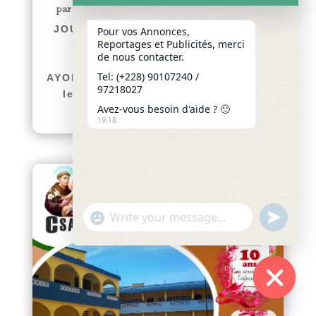
par
Yawo KLOUSSE
|
Juil 31, 2026
|
Actualités
JOURNÉE INTERNATIONALE DE LA
Pour vos Annonces,
Reportages et Publicités, merci
FEMME AFRICAINE (JIFA) 31
de nous contacter.
JUILLET 2026 Par : AGUIAR
Tel: (+228) 90107240 /
AYODÉLÉ Victorine 64 ans de lutte :
97218027
les diamants sont éternels À...
Avez-vous besoin d'aide ? 🙂
lire plus
19:18
"+chaty_settings.lang.emoji_picker+"
undefined
WhatsApp
Message
Hide