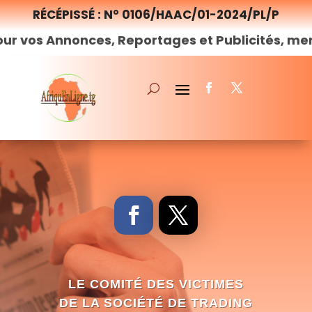
RÉCÉPISSÉ : N° 0106/HAAC/01-2024/PL/P
nnonces, Reportages et Publicités, merci de
no
LE COMITÉ DES VICTIMES
DE LA SOCIÉTÉ DE TRADING