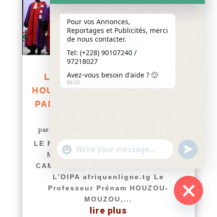
Pour vos Annonces,
Reportages et Publicités, merci
de nous contacter.
Tel: (+228) 90107240 /
97218027
Avez-vous besoin d'aide ? 🙂
LE PROFESSEUR PRÉNAM
06:20
HOUZOU-MOUZOU DISTINGUÉE
PAR LE CAMES ET ADMISE AU
CONSEIL DE L’OIPA
par
Yawo KLOUSSE
|
Août 1, 2026
|
Actualités
LE PROFESSEUR PRÉNAM HOUZOU-
"+chaty_settings.lang.emoji_picker+"
undefined
WhatsApp
MOUZOU DISTINGUÉE PAR LE
Message
CAMES ET ADMISE AU CONSEIL DE
L’OIPA afriquenligne.tg Le
Professeur Prénam HOUZOU-
MOUZOU,...
Hide
lire plus