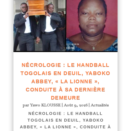
NÉCROLOGIE : LE HANDBALL
TOGOLAIS EN DEUIL, YABOKO
ABBEY, « LA LIONNE »,
CONDUITE À SA DERNIÈRE
DEMEURE
par
Yawo KLOUSSE
|
Août 9, 2026
|
Actualités
NÉCROLOGIE : LE HANDBALL
TOGOLAIS EN DEUIL, YABOKO
ABBEY, « LA LIONNE », CONDUITE À