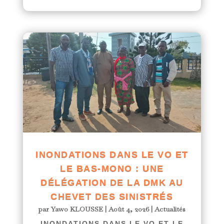
INONDATIONS DANS LE VO ET
LE BAS-MONO : UNE
DÉLÉGATION DE LA DMK AU
CHEVET DES SINISTRÉS
par
Yawo KLOUSSE
|
Août 4, 2026
|
Actualités
INONDATIONS DANS LE VO ET LE