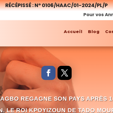
RÉCÉPISSÉ : N° 0106/HAAC/01-2024/PL/P
Pour vos Annonces,
Accueil
Blog
Co
AGBO REGAGNE SON PAYS APRÈS 1
N. LE ROI KPOYIZOUN DE TADO MOU