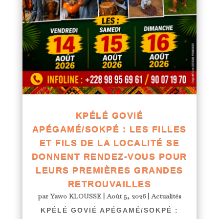
KPÉLÉ GOVIÉ
APÉGAMÉ/SOKPÉ : LES FILLES
ET FILS DE LA LOCALITÉ SE
DONNENT RENDEZ-VOUS POUR
LEURS PREMIÈRES GRANDES
RETROUVAILLES
par
Yawo KLOUSSE
|
Août 5, 2026
|
Actualités
KPÉLÉ GOVIÉ APÉGAMÉ/SOKPÉ :