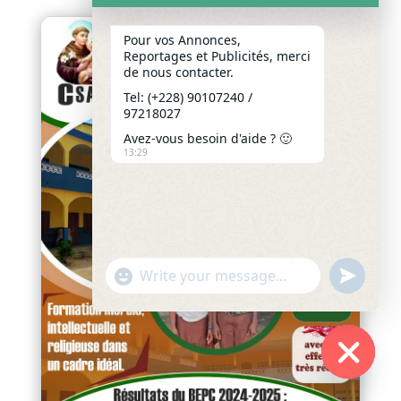
Pour vos Annonces,
Reportages et Publicités, merci
de nous contacter.
Tel: (+228) 90107240 /
97218027
Avez-vous besoin d'aide ? 🙂
13:29
"+chaty_settings.lang.emoji_picker+"
undefined
WhatsApp
Message
Hide