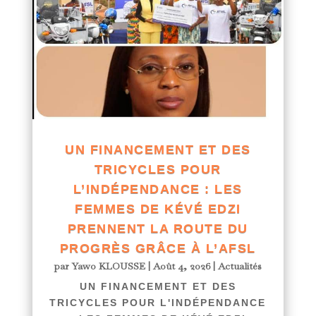
UN FINANCEMENT ET DES
TRICYCLES POUR
L’INDÉPENDANCE : LES
FEMMES DE KÉVÉ EDZI
PRENNENT LA ROUTE DU
PROGRÈS GRÂCE À L’AFSL
par
Yawo KLOUSSE
|
Août 4, 2026
|
Actualités
UN FINANCEMENT ET DES
TRICYCLES POUR L'INDÉPENDANCE