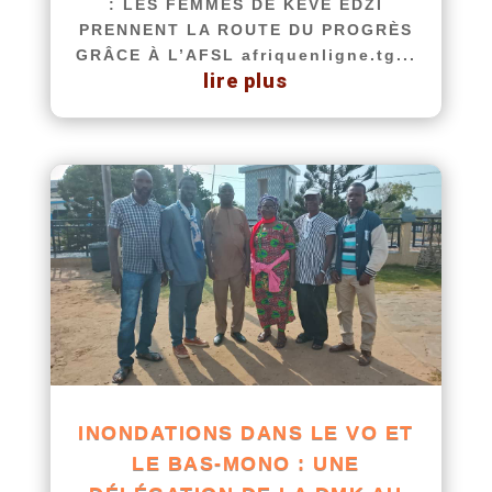
: LES FEMMES DE KÉVÉ EDZI
PRENNENT LA ROUTE DU PROGRÈS
GRÂCE À L’AFSL afriquenligne.tg...
lire plus
INONDATIONS DANS LE VO ET
LE BAS-MONO : UNE