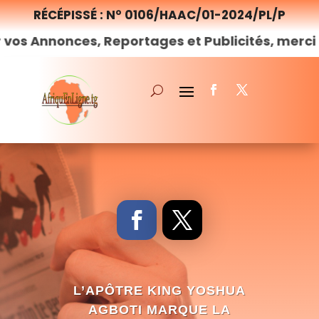
RÉCÉPISSÉ : N° 0106/HAAC/01-2024/PL/P
es, Reportages et Publicités, merci de
nous
co
L’APÔTRE KING YOSHUA
AGBOTI MARQUE LA