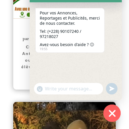
Pour vos Annonces,
Reportages et Publicités, merci
de nous contacter.
COMMUNIQUÉ
Tel: (+228) 90107240 /
97218027
par
Yawo KLOUSSE
|
Juil 29, 2026
|
Actualités
Avez-vous besoin d'aide ? 🙂
COMMUNIQUÉ Le Collège Saint
19:55
Antoine de Padoue de Hanoukopé
ouvre ses portes aux nouveaux
élèves pour l’année scolaire 2026-
2027. Afin d’accompagner...
lire plus
"+chaty_settings.lang.emoji_picker+"
undefined
WhatsApp
Message
Hide