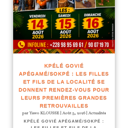
KPÉLÉ GOVIÉ
APÉGAMÉ/SOKPÉ : LES FILLES
ET FILS DE LA LOCALITÉ SE
DONNENT RENDEZ-VOUS POUR
LEURS PREMIÈRES GRANDES
RETROUVAILLES
par
Yawo KLOUSSE
|
Août 5, 2026
|
Actualités
KPÉLÉ GOVIÉ APÉGAMÉ/SOKPÉ :
LES FILLES ET FILS DE LA