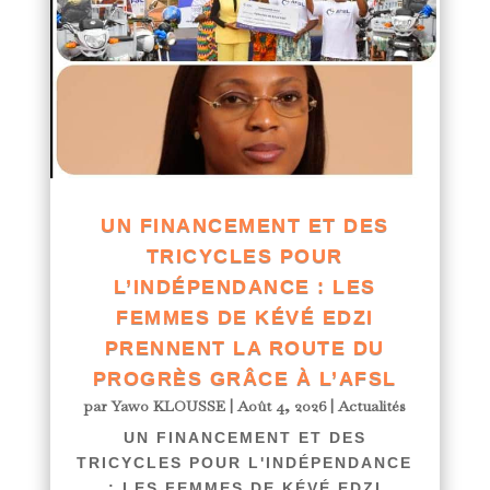
UN FINANCEMENT ET DES
TRICYCLES POUR
L’INDÉPENDANCE : LES
FEMMES DE KÉVÉ EDZI
PRENNENT LA ROUTE DU
PROGRÈS GRÂCE À L’AFSL
par
Yawo KLOUSSE
|
Août 4, 2026
|
Actualités
UN FINANCEMENT ET DES
TRICYCLES POUR L'INDÉPENDANCE
: LES FEMMES DE KÉVÉ EDZI