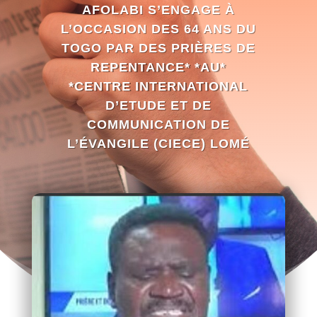
AFOLABI S’ENGAGE À
L’OCCASION DES 64 ANS DU
TOGO PAR DES PRIÈRES DE
REPENTANCE* *AU*
*CENTRE INTERNATIONAL
D’ETUDE ET DE
COMMUNICATION DE
L’ÉVANGILE (CIECE) LOMÉ