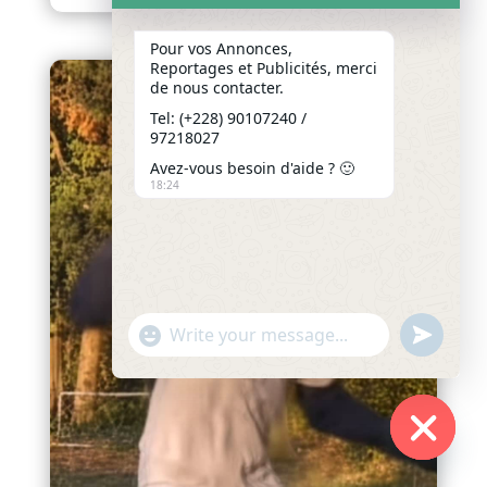
Pour vos Annonces,
Reportages et Publicités, merci
de nous contacter.
Tel: (+228) 90107240 /
97218027
Avez-vous besoin d'aide ? 🙂
18:24
"+chaty_settings.lang.emoji_picker+"
undefined
WhatsApp
Message
Hide