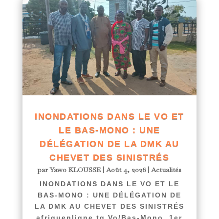
INONDATIONS DANS LE VO ET
LE BAS-MONO : UNE
DÉLÉGATION DE LA DMK AU
CHEVET DES SINISTRÉS
par
Yawo KLOUSSE
|
Août 4, 2026
|
Actualités
INONDATIONS DANS LE VO ET LE
BAS-MONO : UNE DÉLÉGATION DE
LA DMK AU CHEVET DES SINISTRÉS
afriquenligne.tg Vo/Bas-Mono, 1er