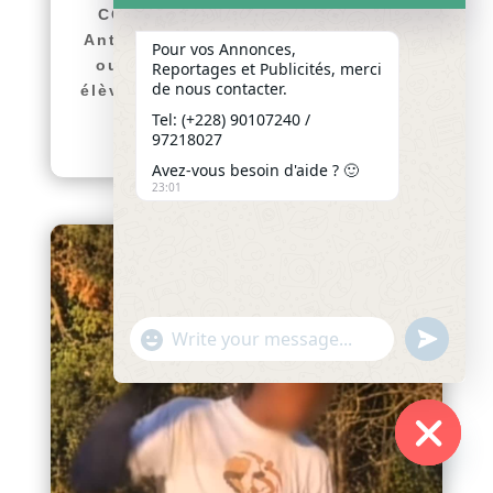
COMMUNIQUÉ Le Collège Saint
Antoine de Padoue de Hanoukopé
Pour vos Annonces,
ouvre ses portes aux nouveaux
Reportages et Publicités, merci
de nous contacter.
élèves pour l’année scolaire 2026-
2027. Afin d’accompagner...
Tel: (+228) 90107240 /
97218027
lire plus
Avez-vous besoin d'aide ? 🙂
23:01
"+chaty_settings.lang.emoji_picker+"
undefined
WhatsApp
Message
Hide